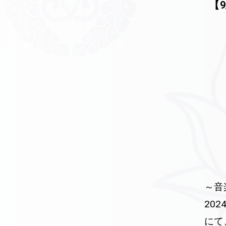
【
～音
20
にて