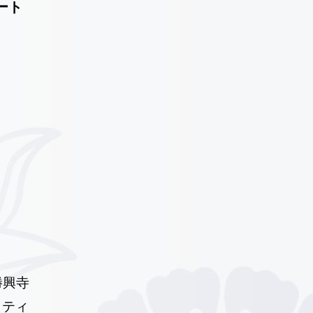
ート
勝興寺
リティ