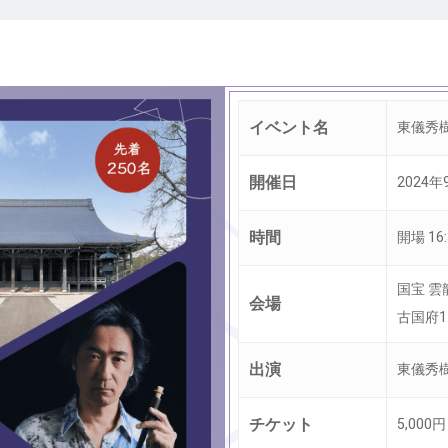
イベント名
東儀秀
開催日
2024
時間
開場 16:
国宝 雲
会場
古国府1
出演
東儀秀
チケット
5,00