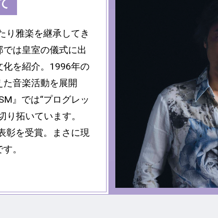
て
わたり雅楽を継承してき
部では皇室の儀式に出
化を紹介。1996年の
えた音楽活動を展開
ISM』では“プログレッ
切り拓いています。
別表彰を受賞。まさに現
です。