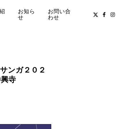
紹
お知ら
お問い合
x-
facebook
instag
せ
わせ
twitter
ムサンガ２０２
勝興寺