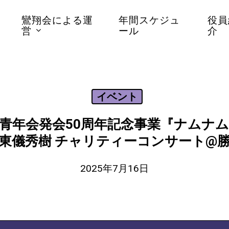
と
鸞翔会による運
年間スケジュ
役員
営
ール
介
イベント
青年会発会50周年記念事業『ナムナ
東儀秀樹 チャリティーコンサート@
2025年7月16日