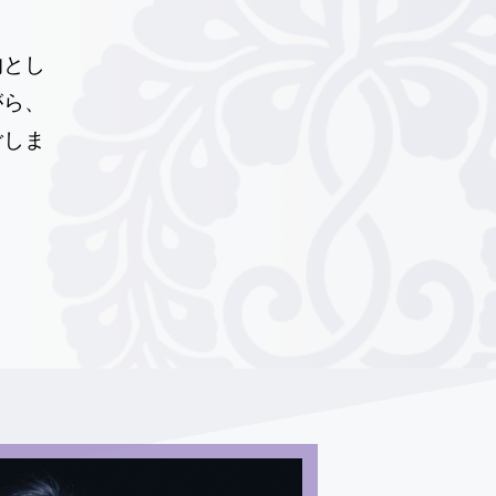
的とし
がら、
ごしま