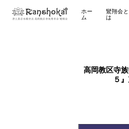
Skip
ホー
鸞翔会
to
ム
は
main
content
高岡教区寺族
５』