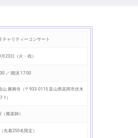
樹 チャリティーコンサート
年9月23日（火・祝）
30 ／ 開演 17:00
龍山 勝興寺
（〒933-0115 富山県高岡市伏木
7-1）
樹（雅楽師）
0円（先着250名限定）